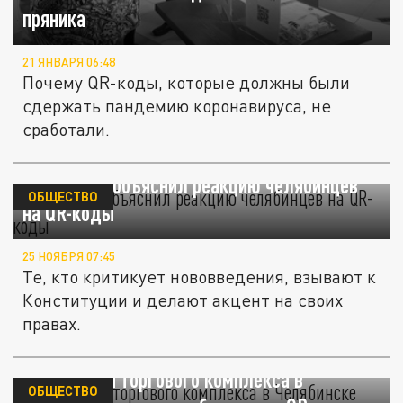
пряника
21 ЯНВАРЯ 06:48
Почему QR-коды, которые должны были
сдержать пандемию коронавируса, не
сработали.
Политолог объяснил реакцию челябинцев
ОБЩЕСТВО
на QR-коды
25 НОЯБРЯ 07:45
Те, кто критикует нововведения, взывают к
Конституции и делают акцент на своих
правах.
Посетители торгового комплекса в
ОБЩЕСТВО