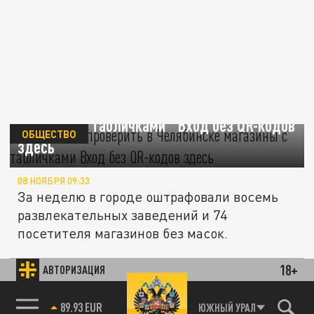
Мэр велела проверить в Челябинске
магазины с табличками "Вход без QR-кодов
ОБЩЕСТВО
здесь"
08 НОЯБРЯ 09:33
За неделю в городе оштрафовали восемь
развлекательных заведений и 74
посетителя магазинов без масок.
В кафе и рестораны Челябинской области
18+
АВТОРИЗАЦИЯ
будут пускать только по QR-кодам: новые
ОБЩЕСТВО
правила
85.64 BRENT
ЮЖНЫЙ УРАЛ