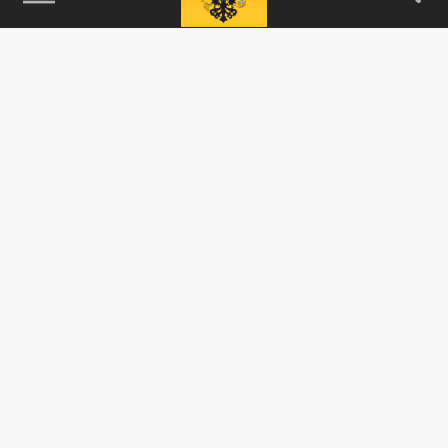
05 НОЯБРЯ 12:07
До конца года на Южном Урале минимум
дважды ужесточат антиковидные меры.
Рестораторы готовятся к худшему.
ОБЩЕСТВО
Из-за антиковидных мер в Челябинской
области обогащаются подпольные салоны
красоты
05 НОЯБРЯ 08:05
Работники индустрии красоты,