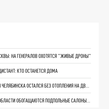
ОСКВЫ: НА ГЕНЕРАЛОВ ОХОТЯТСЯ "ЖИВЫЕ ДРОНЫ"
ИСТАНТ: КТО ОСТАНЕТСЯ ДОМА
В МИНУСОВУЮ ТЕМПЕРАТУРУ БОЛЬШОЙ РАЙОН ЧЕЛЯБИНСКА ОСТАЛСЯ БЕЗ ОТОПЛЕНИЯ НА ДВА ДНЯ
ИЗ-ЗА АНТИКОВИДНЫХ МЕР В ЧЕЛЯБИНСКОЙ ОБЛАСТИ ОБОГАЩАЮТСЯ ПОДПОЛЬНЫЕ САЛОНЫ КРАСОТЫ