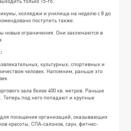
выходить только 15-го.
икумы, колледжи и училища на неделю с 8 до
екомендовано поступить также.
ны новые ограничения. Они заключаются в
в.
:
звлекательных, культурных, спортивных и
личеством человек. Напомним, раньше это
век.
гового зала более 400 кв. метров. Раньше
. Теперь под него попадают и крупные
в для посещения организаций, оказывающих
ов красоты, СПА-салонов, саун, фитнес-