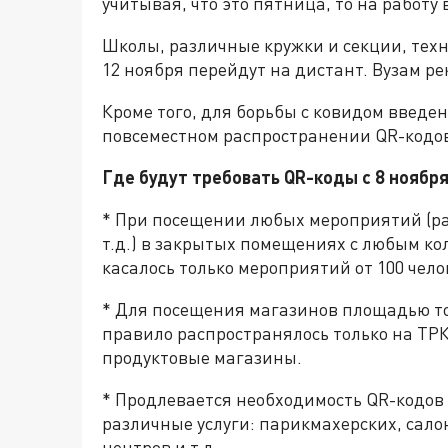
учитывая, что это пятница, то на работу 
Школы, различные кружки и секции, техн
12 ноября перейдут на дистант. Вузам р
Кроме того, для борьбы с ковидом введе
повсеместном распространении QR-кодо
Где будут требовать QR-коды с 8 ноября
* При посещении любых мероприятий (ра
т.д.) в закрытых помещениях с любым ко
касалось только мероприятий от 100 чело
* Для посещения магазинов площадью тор
правило распространялось только на ТРК
продуктовые магазины.
* Продлевается необходимость QR-кодо
различные услуги: парикмахерских, салон
центров и т.д.