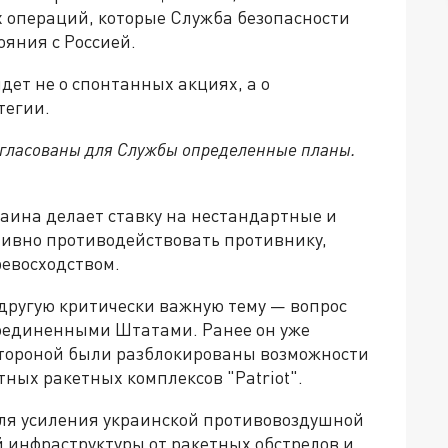
 операций, которые Служба безопасности
яния с Россией.
 идет не о спонтанных акциях, а о
тегии.
согласованы для Службы определенные планы.
раина делает ставку на нестандартные и
ивно противодействовать противнику,
евосходством.
 другую критически важную тему — вопрос
Соединенными Штатами. Ранее он уже
стороной были разблокированы возможности
ных ракетных комплексов "Patriot".
ля усиления украинской противовоздушной
 инфраструктуры от ракетных обстрелов и