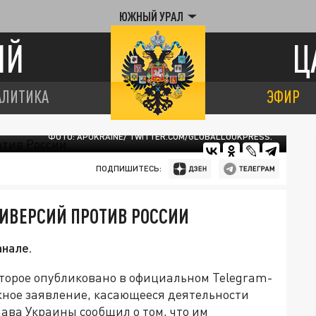
ЮЖНЫЙ УРАЛ
ИЙ
Ц
АЛИТИКА
ЭФИР
ФОТО: APUKRAINE/ TWITTER.COM/GLOBALLOOKPRESS.
ПОДПИШИТЕСЬ:
ИВЕРСИЙ ПРОТИВ РОССИИ
анале.
оторое опубликовано в официальном Telegram-
жное заявление, касающееся деятельности
лава Украины сообщил о том, что им