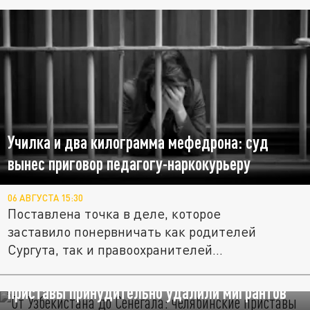
Училка и два килограмма мефедрона: суд
вынес приговор педагогу-наркокурьеру
06 АВГУСТА 15:30
Поставлена точка в деле, которое
заставило понервничать как родителей
Сургута, так и правоохранителей...
От Узбекистана до Сенегала: челябинские
приставы принудительно удалили мигрантов