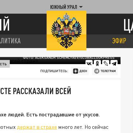
ЮЖНЫЙ УРАЛ
ИЙ
Ц
АЛИТИКА
ЭФИР
ФОТО: ALEKSANDR SCHEMLYAEV/GLOBALLOOKPRESS
СТЬ
ПОДПИШИТЕСЬ:
УСТЕ РАССКАЗАЛИ ВСЕЙ
е людей. Есть пострадавшие от укусов.
вотных
держат в страхе
много лет. Но сейчас