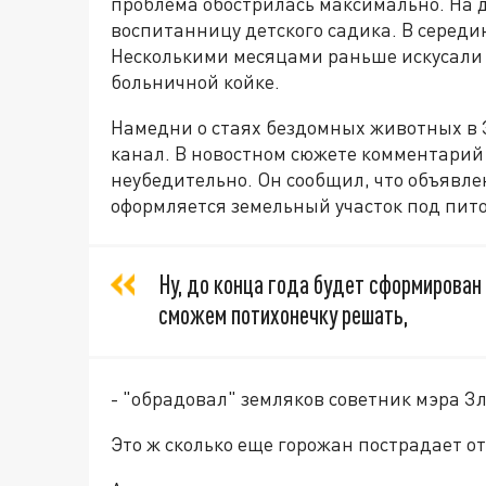
проблема обострилась максимально. На 
воспитанницу детского садика. В середи
Несколькими месяцами раньше искусали 
больничной койке.
Намедни о стаях бездомных животных в З
канал. В новостном сюжете комментарий 
неубедительно. Он сообщил, что объявле
оформляется земельный участок под пит
Ну, до конца года будет сформирован
сможем потихонечку решать,
- "обрадовал" земляков советник мэра З
Это ж сколько еще горожан пострадает о