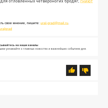
 для отловленных четвероногих бродяг,
гниют
ать свое мнение, пишите:
ural-grad@mail.ru
.
uralgrad
сывайтесь на наши каналы
ыми узнавайте о главных новостях и важнейших событиях дня.