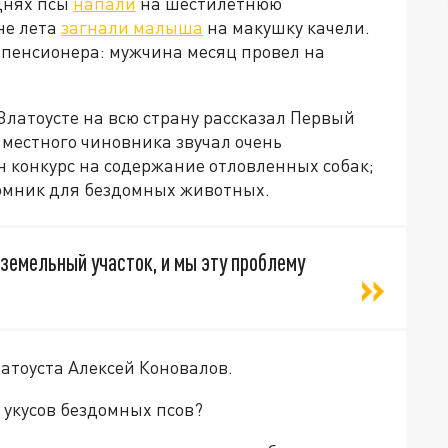
днях псы
напали
на шестилетнюю
не лета
загнали малыша
на макушку качели.
пенсионера: мужчина месяц провел на
латоусте на всю страну рассказал Первый
местного чиновника звучал очень
н конкурс на содержание отловленных собак;
омник для бездомных животных.
 земельный участок, и мы эту проблему
латоуста Алексей Коновалов.
т укусов бездомных псов?