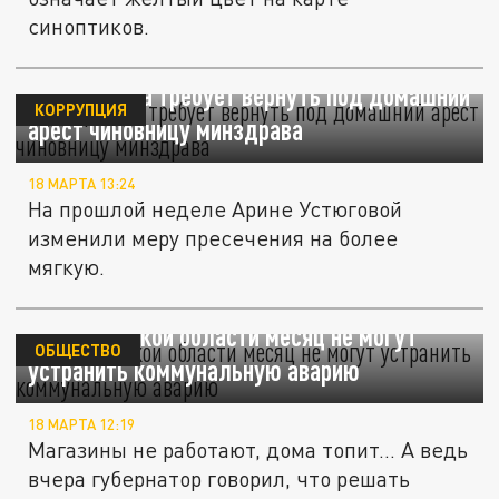
синоптиков.
Прокуратура требует вернуть под домашний
КОРРУПЦИЯ
арест чиновницу минздрава
18 МАРТА 13:24
На прошлой неделе Арине Устюговой
изменили меру пресечения на более
мягкую.
В Челябинской области месяц не могут
ОБЩЕСТВО
устранить коммунальную аварию
18 МАРТА 12:19
Магазины не работают, дома топит… А ведь
вчера губернатор говорил, что решать