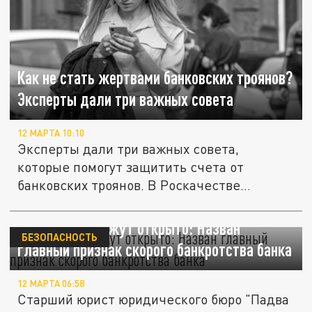
Как не стать жертвами банковских троянов?
Эксперты дали три важных совета
12 МАРТА 10:10
Эксперты дали три важных совета,
которые помогут защитить счета от
банковских троянов. В Роскачестве...
Об этом не скажут открыто: Назван
БЕЗОПАСНОСТЬ
главный признак скорого банкротства банка
12 МАРТА 06:58
Старший юрист юридического бюро "Падва