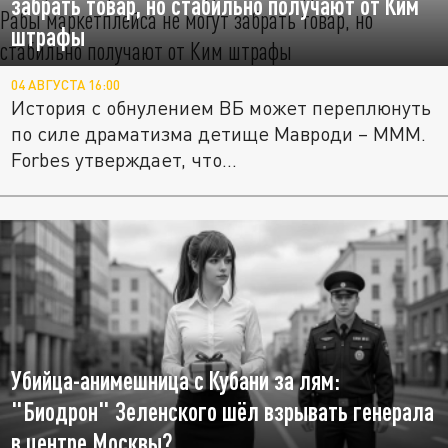
забрать товар, но стабильно получают от Ким
штрафы
04 АВГУСТА 16:00
История с обнулением ВБ может переплюнуть
по силе драматизма детище Мавроди – МММ.
Forbes утверждает, что...
Убийца-анимешница с Кубани за лям:
"Биодрон" Зеленского шёл взрывать генерала
в центре Москвы?