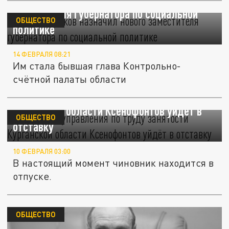
заместителя губернатора по социальной
ОБЩЕСТВО
политике
14 ФЕВРАЛЯ 08:21
Им стала бывшая глава Контрольно-
счётной палаты области
Начальник управления по труду занятости
Курганской области Ксенофонтов уйдёт в
ОБЩЕСТВО
отставку
10 ФЕВРАЛЯ 03:00
В настоящий момент чиновник находится в
отпуске.
ОБЩЕСТВО