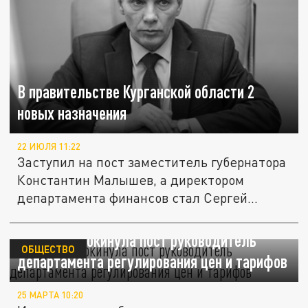
В правительстве Курганской области 2
новых назначения
22 ИЮЛЯ 11:22
Заступил на пост заместитель губернатора
Константин Малышев, а директором
департамента финансов стал Сергей...
В Кургане покинула пост руководитель
ОБЩЕСТВО
департамента регулирования цен и тарифов
25 МАРТА 10:20