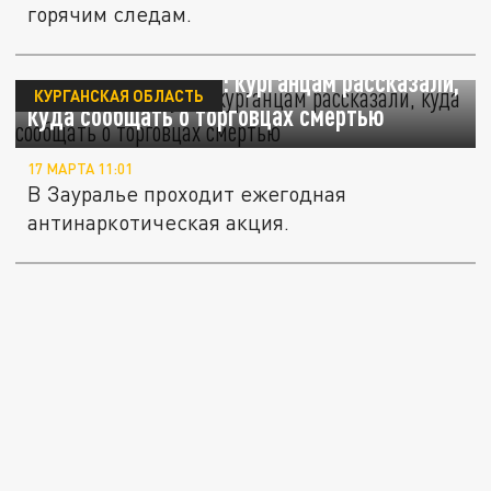
горячим следам.
Проверят все клубы: курганцам рассказали,
КУРГАНСКАЯ ОБЛАСТЬ
куда сообщать о торговцах смертью
17 МАРТА 11:01
В Зауралье проходит ежегодная
антинаркотическая акция.