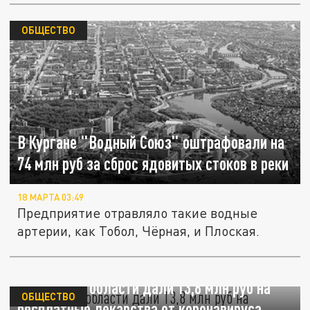
ОБЩЕСТВО
В Кургане "Водный Союз" оштрафовали на
74 млн руб за сброс ядовитых стоков в реки
18 МАРТА 03:49
Предприятие отравляло такие водные
артерии, как Тобол, Чёрная, и Плоская.
Курганской области дали 13,8 млн руб на
ОБЩЕСТВО
бесплатные лекарства от коронавируса