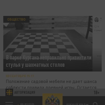
ОБЩЕСТВО
В парке Кургана неправильно привинтили
стулья у шахматных столов
08 СЕНТЯБРЯ 15:11
Положение садовой мебели не дает шанса
соблюсти правила древней игры. Остается
18+
АВТОРИЗАЦИЯ
только в "Чапаева" рубиться.
85.64 BRENT
ЮЖНЫЙ УРАЛ