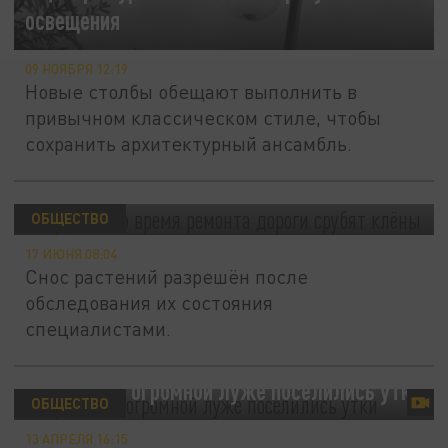
освещения
09 НОЯБРЯ 12:19
Новые столбы обещают выполнить в
привычном классическом стиле, чтобы
сохранить архитектурный ансамбль.
В Кургане во время ремонта дороги срубят
клёны
ОБЩЕСТВО
17 ИЮНЯ 08:04
Снос растений разрешён после
обследования их состояния
специалистами.
В Кургане в огромной луже поселились утки
ОБЩЕСТВО
13 АПРЕЛЯ 16:15