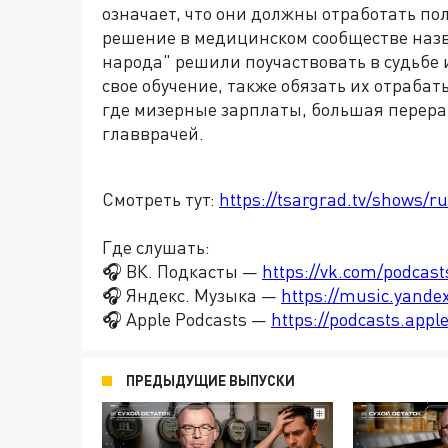
означает, что они должны отработать по
решение в медицинском сообществе назва
народа" решили поучаствовать в судьбе 
свое обучение, также обязать их отраба
где мизерные зарплаты, большая перера
главврачей.
Смотреть тут:
https://tsargrad.tv/shows/r
Где слушать:
🎧 ВК. Подкасты —
https://vk.com/podcas
🎧 Яндекс. Музыка —
https://music.yande
🎧 Apple Podcasts —
https://podcasts.app
ПРЕДЫДУЩИЕ ВЫПУСКИ