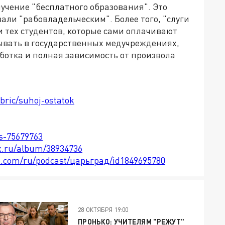
лучение "бесплатного образования". Это
ли "рабовладельческим". Более того, "слуги
и тех студентов, которые сами оплачивают
тывать в государственных медучреждениях,
ботка и полная зависимость от произвола
ubric/suhoj-ostatok
ts-75679763
x.ru/album/38934736
le.com/ru/podcast/царьград/id1849695780
28 ОКТЯБРЯ 19:00
ПРОНЬКО: УЧИТЕЛЯМ "РЕЖУТ"