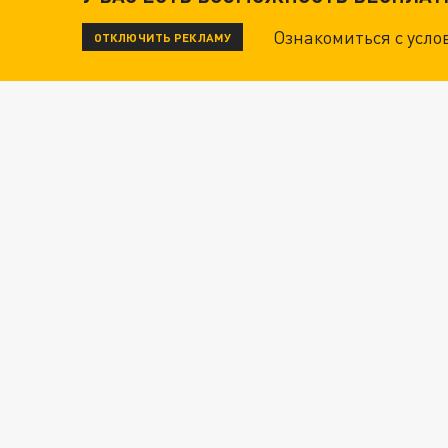
ТЕХНОФАШИСТЫ XXI ВЕКА
Ознакомиться с усл
ОТКЛЮЧИТЬ РЕКЛАМУ
"КРОТАМИ" БЫЛИ ВСЕ? ТЕРАКТ В ЦЕНТРЕ М
ДАНЯ С ДАШЕЙ СПАСЛИСЬ ОТ БОЕВИКОВ ВСУ
Новости СМИ2