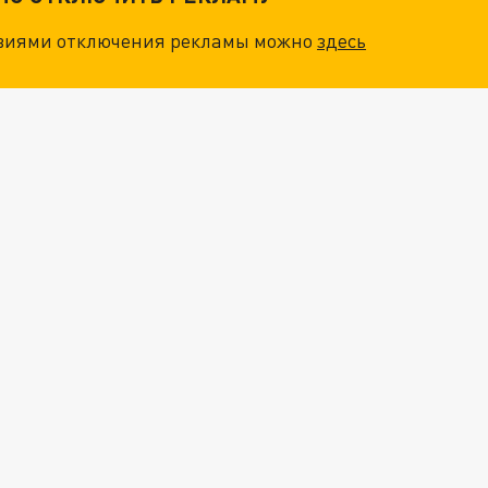
овиями отключения рекламы можно
здесь
ОСКВЫ: НА ГЕНЕРАЛОВ ОХОТЯТСЯ "ЖИВЫЕ ДРОНЫ"
. НО БЕДЫ ДЛЯ МАЛЫШЕЙ НЕ ЗАКОНЧИЛИСЬ
"ОЧЕНЬ ПЛОХИЕ НОВОСТИ": БОЛЬШАЯ ОШИБКА PALANTIR В РОССИИ. СТРАНЫ НАТО ВПЕРВЫЕ ЗА СВО ОСТАНОВИЛИ ПОСТАВКИ ОРУЖИЯ. ВСУ ТЕРЯЮТ ПРИГРАНИЧЬЕ?
ТРИ ГЛАВНЫХ ИНСАЙДА ОБ СВО. ОТМЕНА МОБИЛИЗАЦИИ И ВОЗВРАЩЕНИЕ "ГЕНЕРАЛА АРМАГЕДДОНА"? ОТЛИЧНЫЕ НОВОСТИ, КОТОРЫЕ ЖДАЛИ ВСЕ