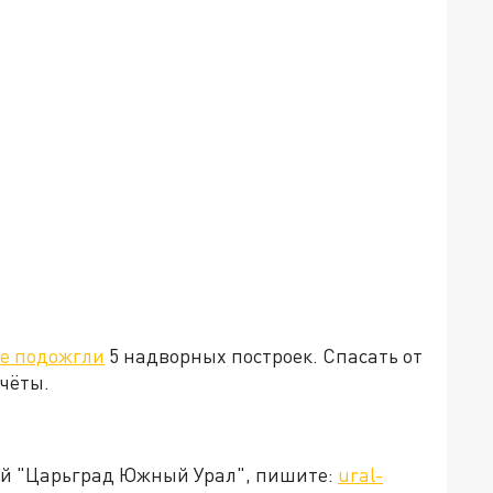
е подожгли
5 надворных построек. Спасать от
чёты.
ией "Царьград Южный Урал", пишите:
ural-