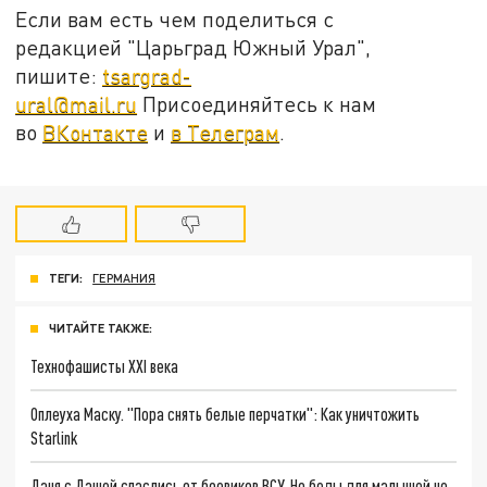
Если вам есть чем поделиться с
редакцией "Царьград Южный Урал",
пишите:
tsargrad-
ural@mail.ru
Присоединяйтесь к нам
во
ВКонтакте
и
в Телеграм
.
ТЕГИ:
ГЕРМАНИЯ
ЧИТАЙТЕ ТАКЖЕ:
Технофашисты XXI века
Оплеуха Маску. "Пора снять белые перчатки": Как уничтожить
Starlink
Даня с Дашей спаслись от боевиков ВСУ. Но беды для малышей не