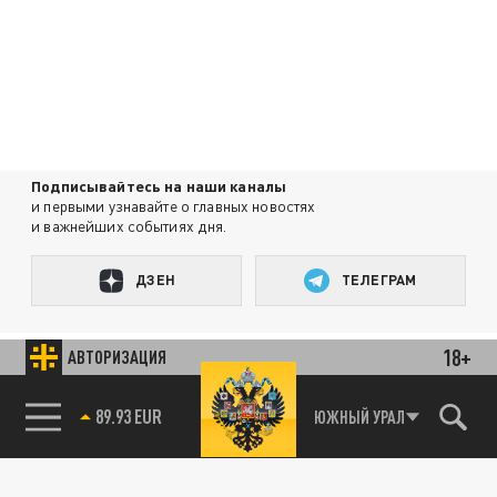
Подписывайтесь на наши каналы
и первыми узнавайте о главных новостях
и важнейших событиях дня.
ДЗЕН
ТЕЛЕГРАМ
18+
АВТОРИЗАЦИЯ
ПОДЕЛИТЬСЯ В СОЦСЕТЯХ:
89.93 EUR
ЮЖНЫЙ УРАЛ
85.64 BRENT
Новости партнёров