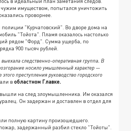
лось в идеальный план заметания следов.
чужим имуществом, попытался уничтожить
оказались проворнее.
 полиции "Курчатовский". Во дворе дома на
обиль "Тойота". Пламя оказалось настолько
щий рядом "Форд". Сумма ущерба, по
ядка 900 тысяч рублей.
 выехала следственно-оперативная группа. В
 возгорание носило умышленный характер —
 этого преступления руководство городского
али в
областном Главке.
 вышли на след злоумышленника. Им оказался
ралец. Он задержан и доставлен в отдел для
или полную картину произошедшего.
ь пожар, задержанный разбил стекло "Тойоты".