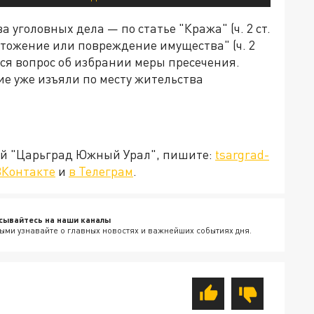
 уголовных дела — по статье "Кража" (ч. 2 ст.
чтожение или повреждение имущества" (ч. 2
тся вопрос об избрании меры пресечения.
е уже изъяли по месту жительства
ией "Царьград Южный Урал", пишите:
tsargrad-
ВКонтакте
и
в Телеграм
.
сывайтесь на наши каналы
ыми узнавайте о главных новостях и важнейших событиях дня.