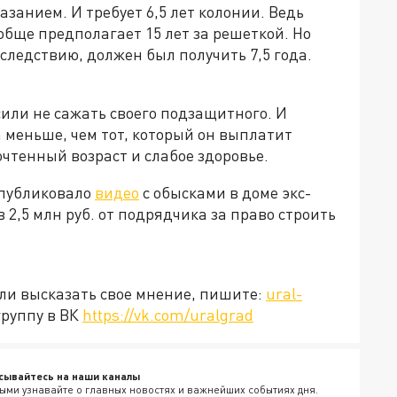
занием. И требует 6,5 лет колонии. Ведь
обще предполагает 15 лет за решеткой. Но
следствию, должен был получить 7,5 года.
или не сажать своего подзащитного. И
а меньше, чем тот, который он выплатит
почтенный возраст и слабое здоровье.
опубликовало
видео
с обысками в доме экс-
 2,5 млн руб. от подрядчика за право строить
или высказать свое мнение, пишите:
ural-
группу в ВК
https://vk.com/uralgrad
сывайтесь на наши каналы
ыми узнавайте о главных новостях и важнейших событиях дня.