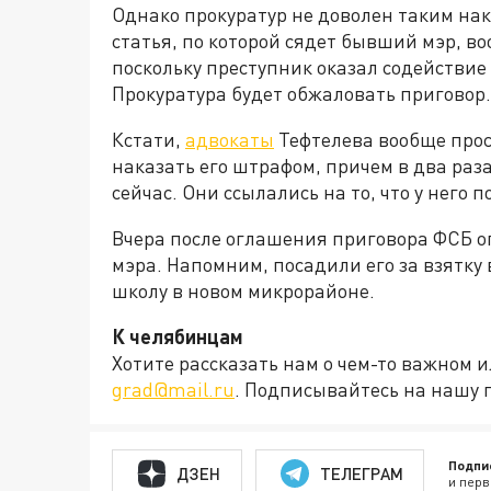
Однако прокуратур не доволен таким нака
статья, по которой сядет бывший мэр, во
поскольку преступник оказал содействие 
Прокуратура будет обжаловать приговор.
Кстати,
адвокаты
Тефтелева вообще прос
наказать его штрафом, причем в два раз
сейчас. Они ссылались на то, что у него 
Вчера после оглашения приговора ФСБ 
мэра. Напомним, посадили его за взятку в
школу в новом микрорайоне.
К челябинцам
Хотите рассказать нам о чем-то важном 
grad@mail.ru
. Подписывайтесь на нашу 
Подпи
ДЗЕН
ТЕЛЕГРАМ
и перв