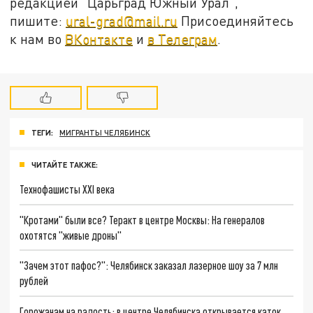
редакцией "Царьград Южный Урал",
пишите:
ural-grad@mail.ru
Присоединяйтесь
к нам во
ВКонтакте
и
в Телеграм
.
ТЕГИ:
МИГРАНТЫ ЧЕЛЯБИНСК
ЧИТАЙТЕ ТАКЖЕ:
Технофашисты XXI века
"Кротами" были все? Теракт в центре Москвы: На генералов
охотятся "живые дроны"
"Зачем этот пафос?": Челябинск заказал лазерное шоу за 7 млн
рублей
Горожанам на радость: в центре Челябинска открывается каток