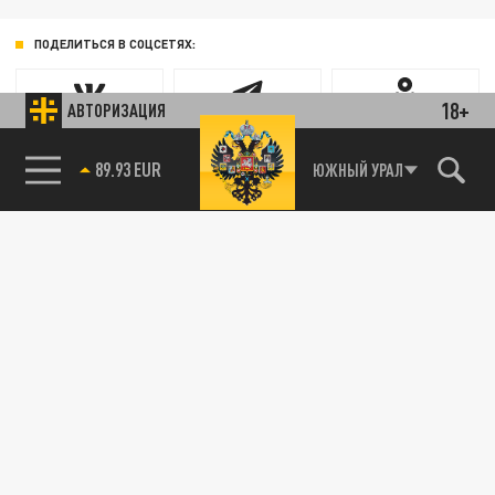
ПОДЕЛИТЬСЯ В СОЦСЕТЯХ:
18+
АВТОРИЗАЦИЯ
Новости партнёров
ЮЖНЫЙ УРАЛ
89.93 EUR
85.64 BRENT
Агрегатор новостей 24СМИ