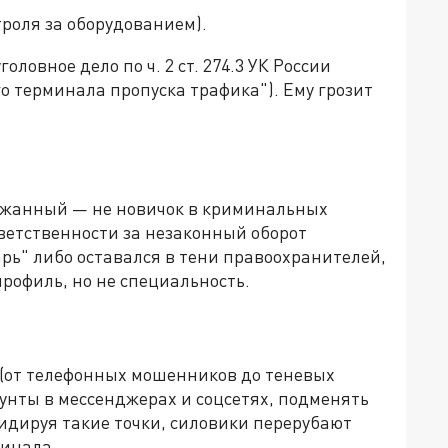
троля за оборудованием).
ловное дело по ч. 2 ст. 274.3 УК России
о терминала пропуска трафика"). Ему грозит
ержанный — не новичок в криминальных
тветственности за незаконный оборот
нарь" либо оставался в тени правоохранителей,
профиль, но не специальность.
(от телефонных мошенников до теневых
унты в мессенджерах и соцсетях, подменять
идируя такие точки, силовики перерубают
инала.