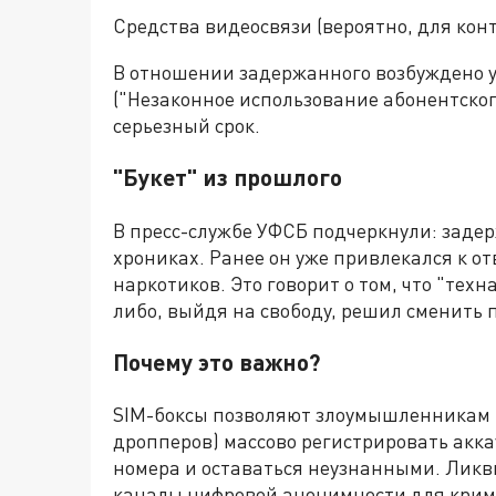
Средства видеосвязи (вероятно, для кон
В отношении задержанного возбуждено уго
("Незаконное использование абонентског
серьезный срок.
"Букет" из прошлого
В пресс-службе УФСБ подчеркнули: зад
хрониках. Ранее он уже привлекался к о
наркотиков. Это говорит о том, что "тех
либо, выйдя на свободу, решил сменить 
Почему это важно?
SIM-боксы позволяют злоумышленникам 
дропперов) массово регистрировать акка
номера и оставаться неузнанными. Ликв
каналы цифровой анонимности для крим