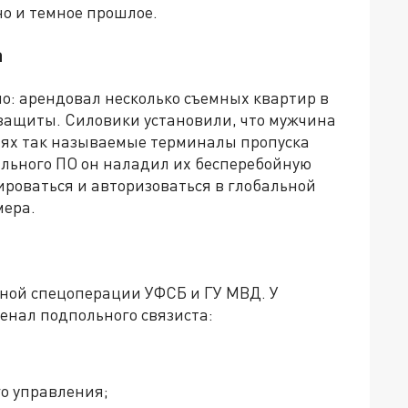
но и темное прошлое.
а
о: арендовал несколько съемных квартир в
озащиты. Силовики установили, что мужчина
иях так называемые терминалы пропуска
льного ПО он наладил их бесперебойную
ироваться и авторизоваться в глобальной
мера.
тной спецоперации УФСБ и ГУ МВД. У
енал подпольного связиста:
о управления;