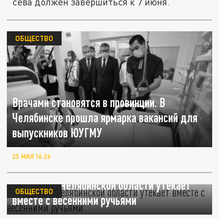
сева должен завершиться к 7 июня.
ОБЩЕСТВО
Врачами становятся в провинции. В
Челябинске прошла ярмарка вакансий для
выпускников ЮУГМУ
25 МАЯ 16:26
Асфальт в Челябинской области утекает
ОБЩЕСТВО
вместе с весенними ручьями