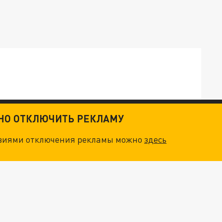
ОСКВЫ: НА ГЕНЕРАЛОВ ОХОТЯТСЯ "ЖИВЫЕ ДРОНЫ"
ТНО ОТКЛЮЧИТЬ РЕКЛАМУ
овиями отключения рекламы можно
здесь
. НО БЕДЫ ДЛЯ МАЛЫШЕЙ НЕ ЗАКОНЧИЛИСЬ
"ОЧЕНЬ ПЛОХИЕ НОВОСТИ": БОЛЬШАЯ ОШИБКА PALANTIR В РОССИИ. СТРАНЫ НАТО ВПЕРВЫЕ ЗА СВО ОСТАНОВИЛИ ПОСТАВКИ ОРУЖИЯ. ВСУ ТЕРЯЮТ ПРИГРАНИЧЬЕ?
"ТЕРПЕНИЕ ПУТИНА ЛОПНУЛО". РЕКОРДНЫЙ УДАР ПО КИЕВУ "ПЕРЕСЁК КРАСНЫЕ ЛИНИИ". ОСОБЫЕ СПЕЦЫ КНДР НА ЛБС? ТАЙНЫЕ ПЕРЕГОВОРЫ ЕВРОПЫ И МОСКВЫ