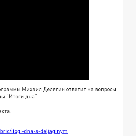
ограммы Михаил Делягин ответит на вопросы
мы "Итоги дна".
екта.
ubric/itogi-dna-s-deljaginym