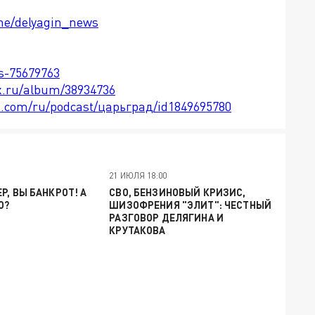
.me/delyagin_news
ts-75679763
x.ru/album/38934736
le.com/ru/podcast/царьград/id1849695780
21 ИЮЛЯ 18:00
Р, ВЫ БАНКРОТ! А
СВО, БЕНЗИНОВЫЙ КРИЗИС,
О?
ШИЗОФРЕНИЯ "ЭЛИТ": ЧЕСТНЫЙ
РАЗГОВОР ДЕЛЯГИНА И
КРУТАКОВА