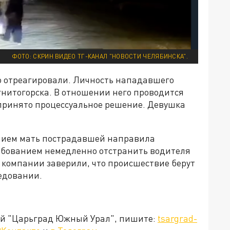
ФОТО: СКРИН ВИДЕО ТГ-КАНАЛ "НОВОСТИ ЧЕЛЯБИНСКА".
 отреагировали. Личность нападавшего
гнитогорска. В отношении него проводится
 принято процессуальное решение. Девушка
нием мать пострадавшей направила
ребованием немедленно отстранить водителя
В компании заверили, что происшествие берут
ледовании.
ией "Царьград Южный Урал", пишите:
tsargrad-