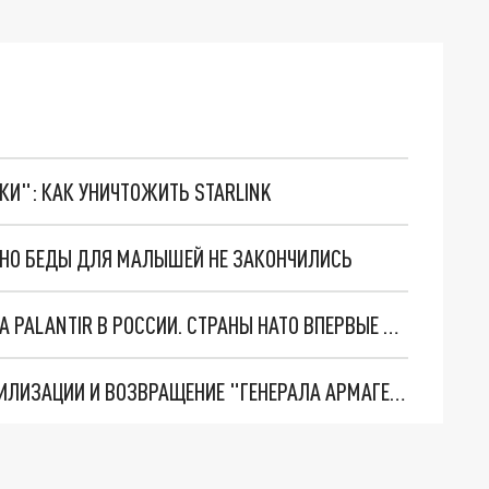
ТКИ": КАК УНИЧТОЖИТЬ STARLINK
. НО БЕДЫ ДЛЯ МАЛЫШЕЙ НЕ ЗАКОНЧИЛИСЬ
"ОЧЕНЬ ПЛОХИЕ НОВОСТИ": БОЛЬШАЯ ОШИБКА PALANTIR В РОССИИ. СТРАНЫ НАТО ВПЕРВЫЕ ЗА СВО ОСТАНОВИЛИ ПОСТАВКИ ОРУЖИЯ. ВСУ ТЕРЯЮТ ПРИГРАНИЧЬЕ?
ТРИ ГЛАВНЫХ ИНСАЙДА ОБ СВО. ОТМЕНА МОБИЛИЗАЦИИ И ВОЗВРАЩЕНИЕ "ГЕНЕРАЛА АРМАГЕДДОНА"? ОТЛИЧНЫЕ НОВОСТИ, КОТОРЫЕ ЖДАЛИ ВСЕ