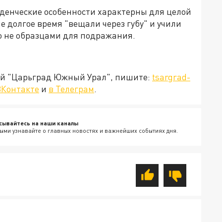
денческие особенности характерны для целой
 долгое время "вещали через губу" и учили
о не образцами для подражания.
ией "Царьград Южный Урал", пишите:
tsargrad-
ВКонтакте
и
в Телеграм
.
сывайтесь на наши каналы
ыми узнавайте о главных новостях и важнейших событиях дня.