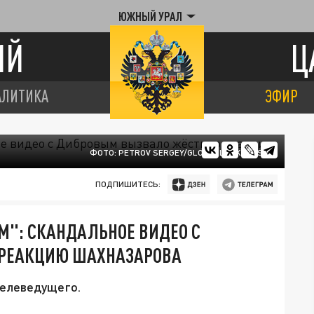
ЮЖНЫЙ УРАЛ
ИЙ
Ц
АЛИТИКА
ЭФИР
ФОТО: PETROV SERGEY/GLOBALLOOKPRESS.
ПОДПИШИТЕСЬ:
ОМ": СКАНДАЛЬНОЕ ВИДЕО С
РЕАКЦИЮ ШАХНАЗАРОВА
телеведущего.