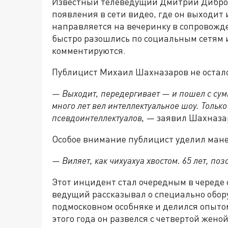
Известный телеведущий Дмитрий Дибров 
появления в сети видео, где он выходит
направляется на вечеринку в сопровож
быстро разошлись по социальным сетям 
комментируются.
Публицист Михаил Шахназаров не осталс
— Выходит, передергивает — и пошел с сумк
много лет вел интеллектуальное шоу. Только
псевдоинтеллектуалов,
— заявил Шахназа
Особое внимание публицист уделил мане
— Виляет, как чихуахуа хвостом. 65 лет, поз
Этот инцидент стал очередным в череде
ведущий рассказывал о специально обору
подмосковном особняке и делился опыто
этого года он развелся с четвертой женой