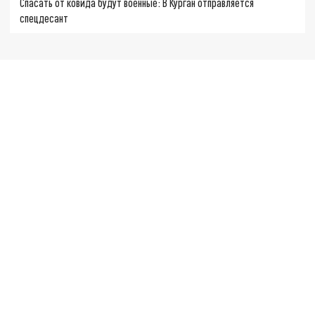
Спасать от ковида будут военные: В Курган отправляется
спецдесант