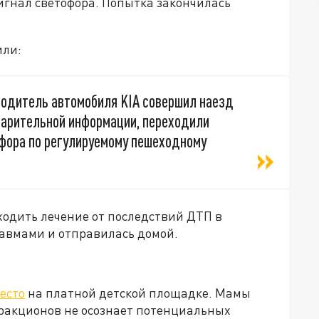
игнал светофора. Попытка закончилась
или:
й водитель автомобиля KIA совершил наезд
дварительной информации, переходили
фора по регулируемому пешеходному
ходить лечение от последствий ДТП в
равмами и отправилась домой.
есто
на платной детской площадке. Мамы
ракционов не осознает потенциальных