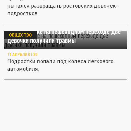
пытался развращать ростовских девочек-
подростков.
В Челябинске на пешеходном переходе две
ОБЩЕСТВО
девочки получили травмы
11 АПРЕЛЯ 01:20
Подростки попали под колеса легкового
автомобиля.