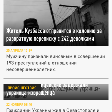
Житель Кузбасса отправится в колонию за
развратную переписку с 242 девочками
25 АПРЕЛЯ 13:39
Мужчину признали виновным в совершении
193 преступлений в отношении
несовершеннолетних.
Ростовские полицейские задержали
ПРОИСШЕСТВИЯ
украинца-извращенца
22 НОЯБРЯ 08:40
Гражданин Украины жил в Севастополе и