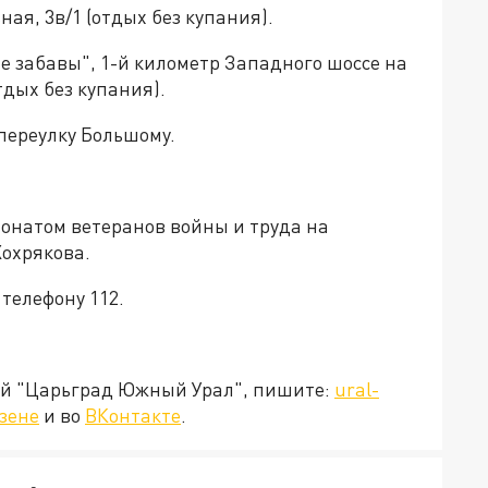
ная, 3в/1 (отдых без купания).
е забавы", 1-й километр Западного шоссе на
дых без купания).
 переулку Большому.
ионатом ветеранов войны и труда на
Хохрякова.
 телефону 112.
ией "Царьград Южный Урал", пишите:
ural-
зене
и во
ВКонтакте
.