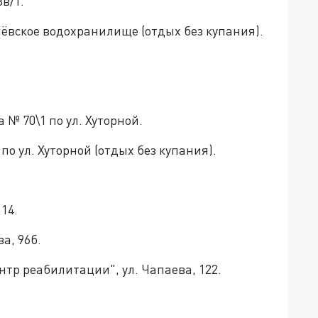
в/1.
нёвское водохранилище (отдых без купания).
 № 70\1 по ул. Хуторной.
по ул. Хуторной (отдых без купания).
14.
а, 96б.
тр реабилитации", ул. Чапаева, 122.