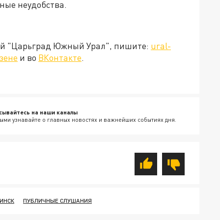
ные неудобства.
ией "Царьград Южный Урал", пишите:
ural-
зене
и во
ВКонтакте
.
сывайтесь на наши каналы
ыми узнавайте о главных новостях и важнейших событиях дня.
ИНСК
ПУБЛИЧНЫЕ СЛУШАНИЯ