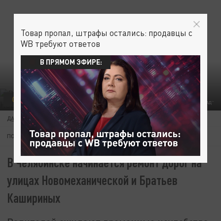
Товар пропал, штрафы остались: продавцы с
WB требуют ответов
В ПРЯМОМ ЭФИРЕ:
ОБЩЕСТВО
ФОТО: "ЦАРЬГРАД"
ДАНИЛА ЛИ
30 МАЯ 04:32
ПОДПИШИТЕСЬ:
В Челябинске начинается ремонт дорог на
улицах Новомеханической и Братьев
Кашириных