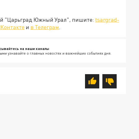
ией "Царьград Южный Урал", пишите:
tsargrad-
ВКонтакте
и
в Телеграм
.
сывайтесь на наши каналы
ыми узнавайте о главных новостях и важнейших событиях дня.