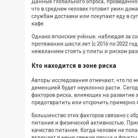
Данные глобального опроса, проведённого
что в среднем человек готовит ужин до
службам доставки или покупают еду в су
кафе.
Однако японские учёные, наблюдая за со
протяжении шести лет (с 2016 по 2022 го
нежеланием стоять у плиты и риском ра
Кто находится в зоне риска
Авторы исследования отмечают, что по м
деменцией будет неуклонно расти. Сег
факторов риска, влияющих на развитие э
предотвратить или отсрочить примерно 
Большинство этих факторов связано с об
питания и физической активностью. При
качество питания. Когда человек не пол
включает в меню свежие овощи и фрукты