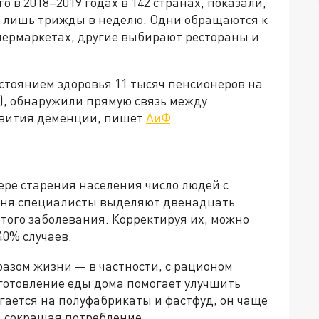
 в 2018–2019 годах в 142 странах, показали,
ма лишь трижды в неделю. Одни обращаются к
пермаркетах, другие выбирают рестораны и
стоянием здоровья 11 тысяч пенсионеров на
д), обнаружили прямую связь между
звития деменции, пишет
АиФ
.
ере старения населения число людей с
одня специалисты выделяют двенадцать
того заболевания. Корректируя их, можно
40% случаев.
разом жизни — в частности, с рационом
готовление еды дома помогает улучшить
агается на полуфабрикаты и фастфуд, он чаще
, сокращая потребление