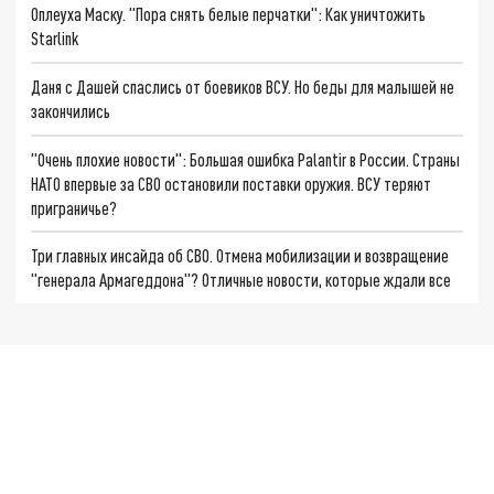
Оплеуха Маску. "Пора снять белые перчатки": Как уничтожить
Starlink
Даня с Дашей спаслись от боевиков ВСУ. Но беды для малышей не
закончились
"Очень плохие новости": Большая ошибка Palantir в России. Страны
НАТО впервые за СВО остановили поставки оружия. ВСУ теряют
приграничье?
Три главных инсайда об СВО. Отмена мобилизации и возвращение
"генерала Армагеддона"? Отличные новости, которые ждали все