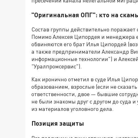
пресечении канала нелегальной миграци
"Оригинальная ОПГ": кто на скам
Состав группы действительно поражает с
Помимо Алексея Ципордея и менеджера 
обвиняются его брат Илья Ципордей (во
а также предприниматели Александр Ви
информационные технологии") и Алексей
"Уралпромсервис").
Как иронично отметил в суде Илья Ципо
образованием, взрослые (если не сказат
ответственности, двое — бывшие сотрудн
не были знакомы друг с другом до суда и
из материалов уголовного дела.
Позиция защиты
Все подсудимые вину отрицают, настаива