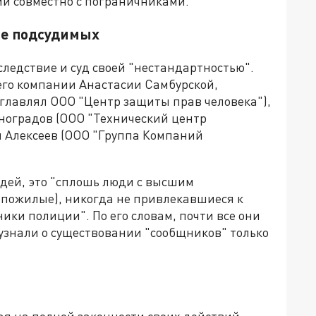
и совместно с пограничниками.
ье подсудимых
ледствие и суд своей "нестандартностью".
его компании Анастасии Самбурской,
зглавлял ООО "Центр защиты прав человека"),
ноградов (ООО "Технический центр
 Алексеев (ООО "Группа Компаний
рдей, это "сплошь люди с высшим
ь пожилые), никогда не привлекавшиеся к
ики полиции". По его словам, почти все они
 узнали о существовании "сообщников" только
я на полной законности своих действий.