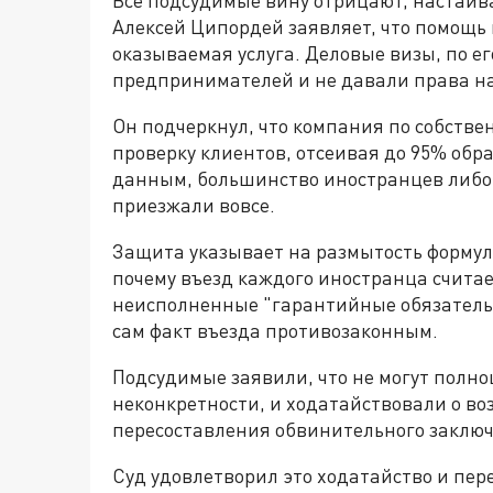
Алексей Ципордей заявляет, что помощь 
оказываемая услуга. Деловые визы, по е
предпринимателей и не давали права на
Он подчеркнул, что компания по собств
проверку клиентов, отсеивая до 95% обращ
данным, большинство иностранцев либо 
приезжали вовсе.
Защита указывает на размытость формул
почему въезд каждого иностранца считае
неисполненные "гарантийные обязательст
сам факт въезда противозаконным.
Подсудимые заявили, что не могут полн
неконкретности, и ходатайствовали о в
пересоставления обвинительного заклю
Суд удовлетворил это ходатайство и пер