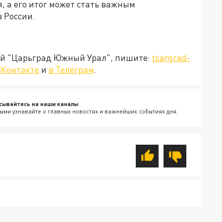
 а его итог может стать важным
в России.
ией "Царьград Южный Урал", пишите:
tsargrad-
ВКонтакте
и
в Телеграм
.
сывайтесь на наши каналы
ыми узнавайте о главных новостях и важнейших событиях дня.