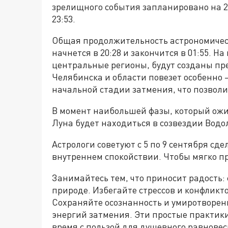
зрелищного события запланировано на 22
23:53.
Общая продолжительность астрономическо
начнется в 20:28 и закончится в 01:55. Н
центральные регионы, будут созданы п
Челябинска и области повезет особенно 
начальной стадии затмения, что позволит
В момент наибольшей фазы, который ожид
Луна будет находиться в созвездии Водо
Астрологи советуют с 5 по 9 сентября сд
внутреннем спокойствии. Чтобы мягко пр
Занимайтесь тем, что приносит радость:
природе. Избегайте стрессов и конфликт
Сохраняйте осознанность и умиротворен
энергий затмения. Эти простые практики
время с пользой для душевного равновес