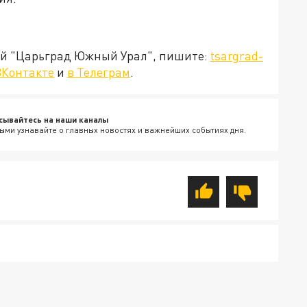
ией "Царьград Южный Урал", пишите:
tsargrad-
ВКонтакте
и
в Телеграм
.
сывайтесь на наши каналы
ыми узнавайте о главных новостях и важнейших событиях дня.