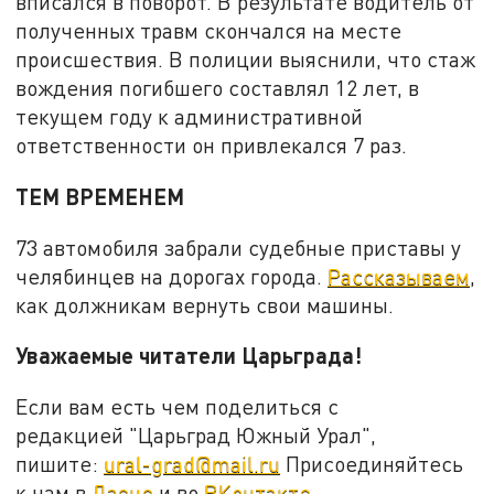
вписался в поворот. В результате водитель от
полученных травм скончался на месте
происшествия. В полиции выяснили, что стаж
вождения погибшего составлял 12 лет, в
текущем году к административной
ответственности он привлекался 7 раз.
ТЕМ ВРЕМЕНЕМ
73 автомобиля забрали судебные приставы у
челябинцев на дорогах города.
Рассказываем
,
как должникам вернуть свои машины.
Уважаемые читатели Царьграда!
Если вам есть чем поделиться с
редакцией "Царьград Южный Урал",
пишите:
ural-grad@mail.ru
Присоединяйтесь
к нам в
Дзене
и во
ВКонтакте
.