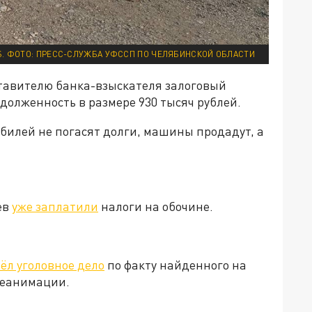
S. ФОТО: ПРЕСС-СЛУЖБА УФССП ПО ЧЕЛЯБИНСКОЙ ОБЛАСТИ
ставителю банка-взыскателя залоговый
адолженность в размере 930 тысяч рублей.
билей не погасят долги, машины продадут, а
ев
уже заплатили
налоги на обочине.
ёл уголовное дело
по факту найденного на
реанимации.