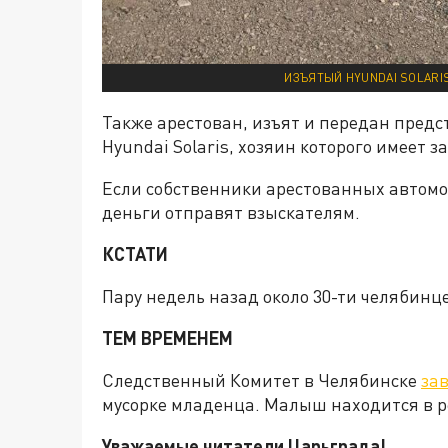
ИЗЪЯТЫЙ HYUNDAI SOLARI
Также арестован, изъят и передан пред
Hyundai Solaris, хозяин которого имеет з
Если собственники арестованных автомо
деньги отправят взыскателям.
КСТАТИ
Пару недель назад около 30-ти челябинц
ТЕМ ВРЕМЕНЕМ
Следственный Комитет в Челябинске
зав
мусорке младенца. Малыш находится в 
Уважаемые читатели Царьграда!