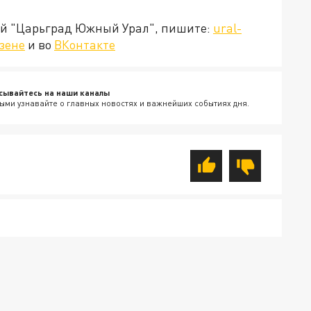
ией "Царьград Южный Урал", пишите:
ural-
зене
и во
ВКонтакте
сывайтесь на наши каналы
ыми узнавайте о главных новостях и важнейших событиях дня.