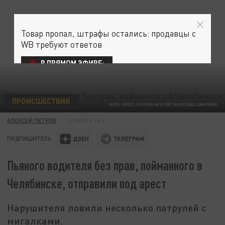
Товар пропал, штрафы остались: продавцы с
WB требуют ответов
В ПРЯМОМ ЭФИРЕ:
ПРОИСШЕСТВИЯ
ФОТО: ПРЕСС-СЛУЖБА ФСБ РОССИИ/GLOBALLOOKPRESS.
АЛЕКСЕЙ ПЕТРОВ
02 МАРТА 16:31
ПОДПИШИТЕСЬ:
Пьяного водителя без прав, пойманного в
Челябинске, отправили под арест
Нарушителя ловили несколько патрулей с
мигалками.