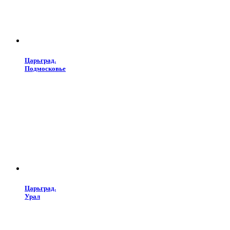
Царьград.
Подмосковье
Царьград.
Урал