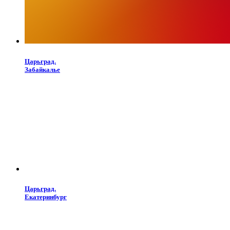
Царьград.
Забайкалье
Царьград.
Екатеринбург