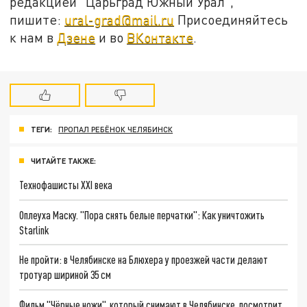
редакцией "Царьград Южный Урал",
пишите:
ural-grad@mail.ru
Присоединяйтесь
к нам в
Дзене
и во
ВКонтакте
.
ТЕГИ:
ПРОПАЛ РЕБЁНОК ЧЕЛЯБИНСК
ЧИТАЙТЕ ТАКЖЕ:
Технофашисты XXI века
Оплеуха Маску. "Пора снять белые перчатки": Как уничтожить
Starlink
Не пройти: в Челябинске на Блюхера у проезжей части делают
тротуар шириной 35 см
Фильм "Чёрные ножи", который снимают в Челябинске, посмотрит