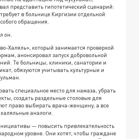
ал представить гипотетический сценарий:
, требует в больнице Киргизии отдельной
собого обращения.
л он.
тво-Халяль», который занимается проверкой
ормам, анонсировал запуск добровольной
ий. Те больницы, клиники, санатории и
икат, обязуются учитывать культурные и
сульман.
зовать специальное место для намаза, убрать
укты, создать раздельные столовые для
ют право выбирать врача-женщину, а все
 халяльные аналоги.
й инициативы — повысить привлекательность
народном уровне. Они хотят, чтобы граждане