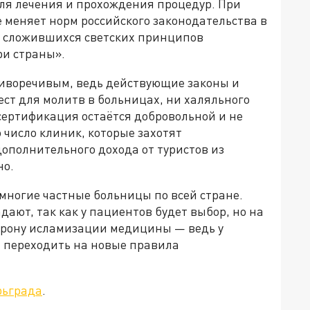
ля лечения и прохождения процедур. При
е меняет норм российского законодательства в
т сложившихся светских принципов
и страны».
иворечивым, ведь действующие законы и
ест для молитв в больницах, ни халяльного
 сертификация остаётся добровольной и не
 число клиник, которые захотят
ополнительного дохода от туристов из
но.
многие частные больницы по всей стране.
ают, так как у пациентов будет выбор, но на
торону исламизации медицины — ведь у
 переходить на новые правила
рьграда
.