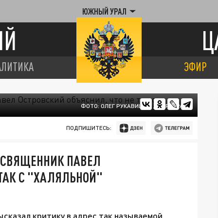
ЮЖНЫЙ УРАЛ
ИЙ
Ц
АЛИТИКА
ЭФИР
ФОТО: ОЛЕГ РУКАВИЦЫН / ЦАРЬГРАД
ПОДПИШИТЕСЬ:
: СВЯЩЕННИК ПАВЕЛ
 ТАК С "ХАЛЯЛЬНОЙ"
сказал критику в адрес так называемой