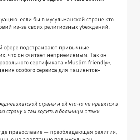
ацию: если бы в мусульманской стране кто-
ловий из-за своих религиозных убеждений,
ой сфере подстраивают привычные
, что он считает неприемлемым. Так он
ровольного сертификата «Muslim friendly»,
дания особого сервиса для пациентов-
реднеазиатской страны и ей что-то не нравится в
ю страну и там ходить в больницы с теми
, где православие — преобладающая религия,
енные на адаптацию под мусульман,