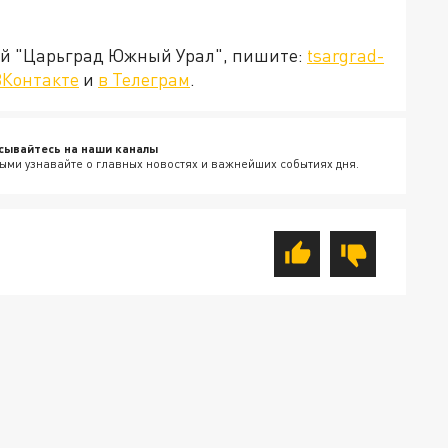
ией "Царьград Южный Урал", пишите:
tsargrad-
ВКонтакте
и
в Телеграм
.
сывайтесь на наши каналы
ыми узнавайте о главных новостях и важнейших событиях дня.