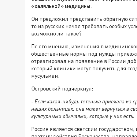
«халяльной» медицины.
Он предложил представить обратную ситу
то из русских начал требовать особых ус
возможно ли такое?
По его мнению, изменения в медицинск
общественные нормы под нужды приезжих
отреагировал на появление в России доб
который клиники могут получить для соз
мусульман.
Островский подчеркнул:
- Если какая-нибудь тётенька приехала из с
наших больницах, она может вернуться в сво
культурными обычаями, которые у них есть.
Россия является светским государством
поэтому действия Роскачества, направл