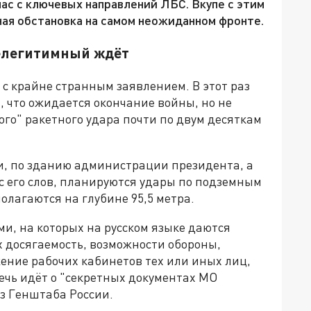
ас с ключевых направлений ЛБС. Вкупе с этим
ая обстановка на самом неожиданном фронте.
нелегитимный ждёт
с крайне странным заявлением. В этот раз
, что ожидается окончание войны, но не
ого" ракетного удара почти по двум десяткам
ти, по зданию администрации президента, а
 с его слов, планируются удары по подземным
агаются на глубине 95,5 метра.
и, на которых на русском языке даются
х досягаемость, возможности обороны,
ение рабочих кабинетов тех или иных лиц,
речь идёт о "секретных документах МО
из Генштаба России.