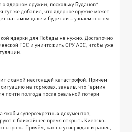
е о ядерном оружии, поскольку Буданов*
тя тут же добавил, что ядерное оружие может
ет на самом деле и будет ли – узнаем совсем
какой ядерки для Победы не нужно. Достаточно
иевской ГЭС и уничтожить ОРУ АЭС, чтобы уже
итуляции.
ит с самой настоящей катастрофой. Причём
ь ситуацию на тормозах, заявив, что "армия
тя почти полгода после реальной потери
ва якобы суперсекретных документов,
ируют в ближайшее время открыть Киевско-
контроль. Причём, как он утверждал и ранее,