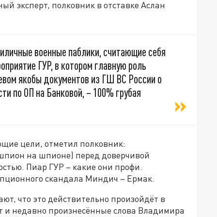
ый эксперт, полковник в отставке Аслан
риличные военные паблики, считающие себя
оприятие ГУР, в котором главную роль
евом якобы документов из ГШ ВС России о
сти по ОП на Банковой, – 100% грубая
щие цели, отметил полковник:
 шпион на шпионе) перед доверчивой
стью. Пиар ГУР – какие они профи.
упционного скандала Миндич – Ермак.
ают, что это действительно произойдёт в
т и недавно произнесённые слова Владимира