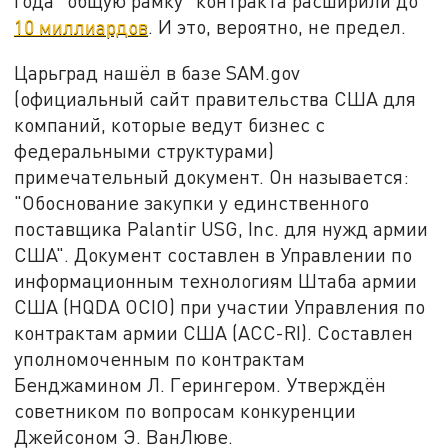
года "общую рамку" контракта расширили до
10 миллиардов
. И это, вероятно, не предел.
Царьград нашёл в базе SAM.gov
(официальный сайт правительства США для
компаний, которые ведут бизнес с
федеральными структурами)
примечательный документ. Он называется:
"Обоснование закупки у единственного
поставщика Palantir USG, Inc. для нужд армии
США". Документ составлен в Управлении по
информационным технологиям Штаба армии
США (HQDA OCIO) при участии Управления по
контрактам армии США (ACC-RI). Составлен
уполномоченным по контрактам
Бенджамином Л. Герингером. Утверждён
советником по вопросам конкуренции
Джейсоном Э. ВанЛюве.