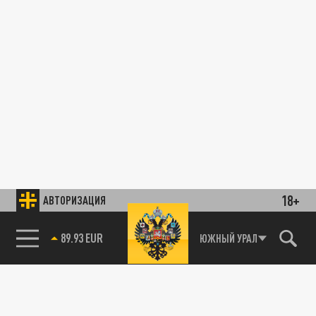
18+
АВТОРИЗАЦИЯ
ЮЖНЫЙ УРАЛ
85.64 BRENT
89.93 EUR