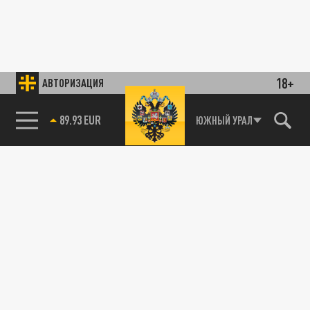
18+
АВТОРИЗАЦИЯ
85.64 BRENT
ЮЖНЫЙ УРАЛ
89.93 EUR