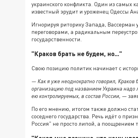
украинского конфликта. Один из самых к
известный эрудит и уроженец Одессы Ан
Игнорируя риторику Запада, Вассерман 
переговорами, а радикальным переустр
государственности.
"Краков брать не будем, но..."
Свою позицию политик начинает с историч
— Как я уже неоднократно говорил, Краков 
организацию под названием Украина надо л
ею контролируемых, в состав России,
— зая
По его мнению, итогом также должно ста
соседнего государства. Речь идёт о при
Россия" не просто липой, а поощрением 
"Какая мне разница, что кому нра