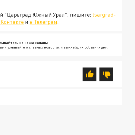
ией "Царьград Южный Урал", пишите:
tsargrad-
ВКонтакте
и
в Телеграм
.
сывайтесь на наши каналы
ыми узнавайте о главных новостях и важнейших событиях дня.