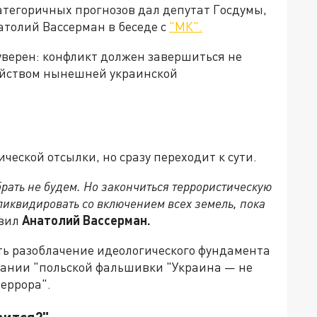
атегоричных прогнозов дал депутат Госдумы,
атолий Вассерман в беседе с
"МК".
уверен: конфликт должен завершиться не
ойством нынешней украинской
еской отсылки, но сразу переходит к сути.
брать не будем. Но закончиться террористическую
иквидировать со включением всех земель, пока
вил
Анатолий Вассерман.
ть разоблачение идеологического фундамента
знании "польской фальшивки "Украина — не
террора".
вится?"