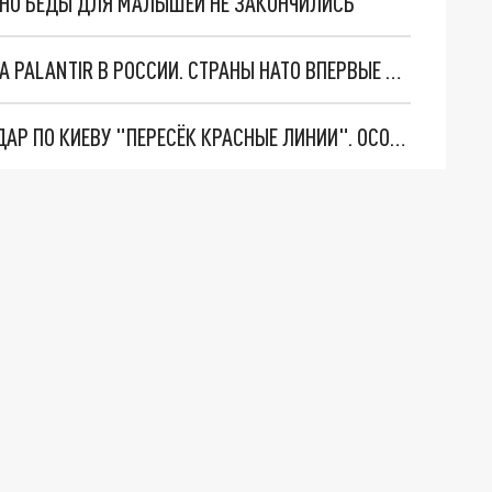
. НО БЕДЫ ДЛЯ МАЛЫШЕЙ НЕ ЗАКОНЧИЛИСЬ
"ОЧЕНЬ ПЛОХИЕ НОВОСТИ": БОЛЬШАЯ ОШИБКА PALANTIR В РОССИИ. СТРАНЫ НАТО ВПЕРВЫЕ ЗА СВО ОСТАНОВИЛИ ПОСТАВКИ ОРУЖИЯ. ВСУ ТЕРЯЮТ ПРИГРАНИЧЬЕ?
"ТЕРПЕНИЕ ПУТИНА ЛОПНУЛО". РЕКОРДНЫЙ УДАР ПО КИЕВУ "ПЕРЕСЁК КРАСНЫЕ ЛИНИИ". ОСОБЫЕ СПЕЦЫ КНДР НА ЛБС? ТАЙНЫЕ ПЕРЕГОВОРЫ ЕВРОПЫ И МОСКВЫ