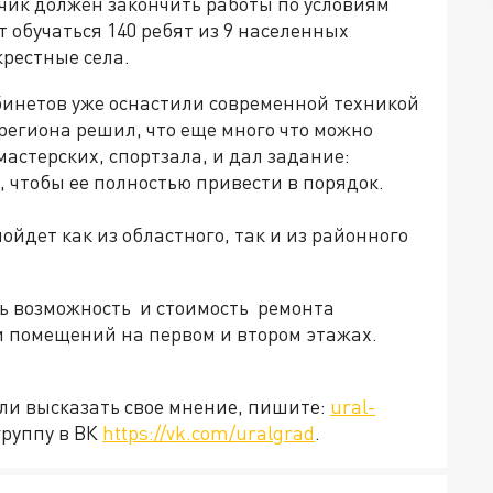
дчик должен закончить работы по условиям
т обучаться 140 ребят из 9 населенных
крестные села.
бинетов уже оснастили современной техникой
 региона решил, что еще много что можно
мастерских, спортзала, и дал задание:
, чтобы ее полностью привести в порядок.
йдет как из областного, так и из районного
ть возможность и стоимость ремонта
и помещений на первом и втором этажах.
или высказать свое мнение, пишите:
ural-
группу в ВК
https://vk.com/uralgrad
.