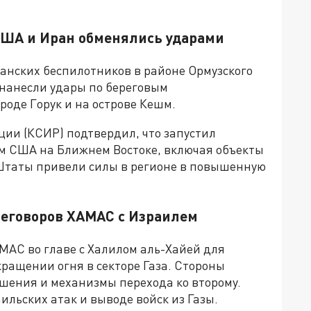
США и Иран обменялись ударами
анских беспилотников в районе Ормузского
 нанесли удары по береговым
оде Горук и на острове Кешм.
ции (КСИР) подтвердил, что запустил
м США на Ближнем Востоке, включая объекты
Штаты привели силы в регионе в повышенную
реговоров ХАМАС с Израилем
АС во главе с Халилом аль-Хайей для
кращении огня в секторе Газа. Стороны
ашения и механизмы перехода ко второму.
льских атак и выводе войск из Газы.