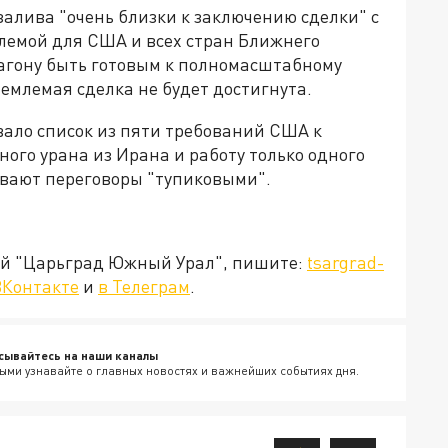
залива "очень близки к заключению сделки" с
млемой для США и всех стран Ближнего
тагону быть готовым к полномасштабному
емлемая сделка не будет достигнута.
вало список из пяти требований США к
ного урана из Ирана и работу только одного
ывают переговоры "тупиковыми".
ией "Царьград Южный Урал", пишите:
tsargrad-
ВКонтакте
и
в Телеграм
.
сывайтесь на наши каналы
ыми узнавайте о главных новостях и важнейших событиях дня.