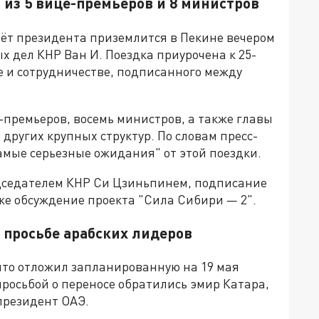
 из 5 вице-премьеров и 8 министров
ёт президента приземлится в Пекине вечером
х дел КНР Ван И. Поездка приурочена к 25-
е и сотрудничестве, подписанного между
-премьеров, восемь министров, а также главы
 других крупных структур. По словам пресс-
амые серьезные ожидания" от этой поездки.
едседателем КНР Си Цзиньпинем, подписание
кже обсуждение проекта "Сила Сибири — 2".
 просьбе арабских лидеров
то отложил запланированную на 19 мая
 просьбой о переносе обратились эмир Катара,
президент ОАЭ.