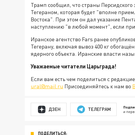
Трамп сообщил, что страны Персидского 
Тегераном, которая будет "вполне прие
Востока". При этом он дал указание Пен
наступлению "в любой момент", если при
Иранское агентство Fars ранее опублико
Тегерану, включая вывоз 400 кг обогащён
ядерного объекта. Иранские власти наз
Уважаемые читатели Царьграда!
Если вам есть чем поделиться с редакц
ural@mail.ru
Присоединяйтесь к нам во
Подпи
ДЗЕН
ТЕЛЕГРАМ
и перв
ПОДЕЛИТЬСЯ: