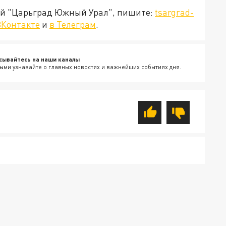
ией "Царьград Южный Урал", пишите:
tsargrad-
ВКонтакте
и
в Телеграм
.
сывайтесь на наши каналы
ыми узнавайте о главных новостях и важнейших событиях дня.