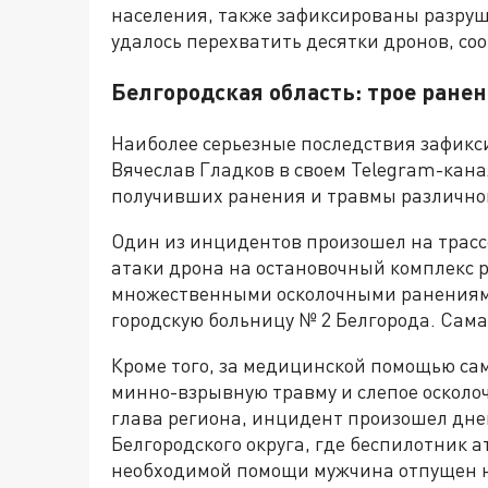
населения, также зафиксированы разру
удалось перехватить десятки дронов, с
Белгородская область: трое ране
Наиболее серьезные последствия зафикс
Вячеслав Гладков в своем Telegram-кана
получивших ранения и травмы различно
Один из инцидентов произошел на трассе
атаки дрона на остановочный комплекс 
множественными осколочными ранениями
городскую больницу № 2 Белгорода. Сам
Кроме того, за медицинской помощью са
минно-взрывную травму и слепое осколоч
глава региона, инцидент произошел днем
Белгородского округа, где беспилотник 
необходимой помощи мужчина отпущен н