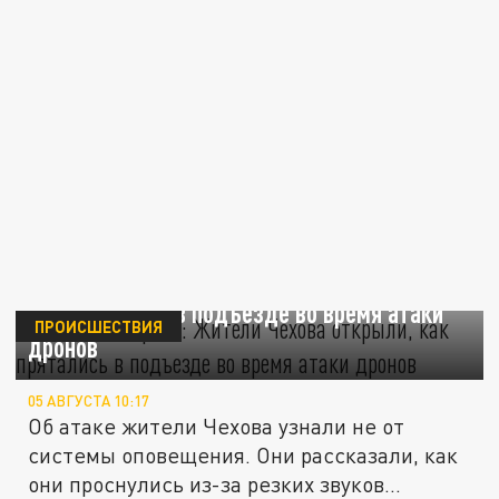
Трясло от страха: Жители Чехова открыли,
как прятались в подъезде во время атаки
ПРОИСШЕСТВИЯ
дронов
05 АВГУСТА 10:17
Об атаке жители Чехова узнали не от
системы оповещения. Они рассказали, как
они проснулись из-за резких звуков...