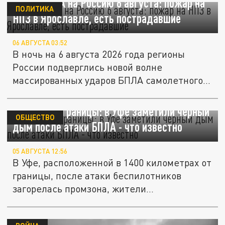
Атака БПЛА на Россию 6 августа: пожар на
ПОЛИТИКА
НПЗ в Ярославле, есть пострадавшие
06 АВГУСТА 03:52
В ночь на 6 августа 2026 года регионы
России подверглись новой волне
массированных ударов БПЛА самолетного...
1400 км от границы: в Уфе заметили черный
ОБЩЕСТВО
дым после атаки БПЛА - что известно
05 АВГУСТА 12:56
В Уфе, расположенной в 1400 километрах от
границы, после атаки беспилотников
загорелась промзона, жители...