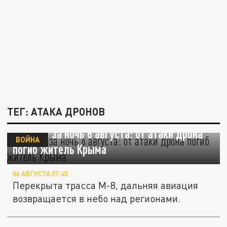
ТЕГ: АТАКА ДРОНОВ
Главное за ночь 6 августа: от атаки дрона
ВОЙНА
погиб житель Крыма
06 АВГУСТА 07:45
Перекрыта трасса М-8, дальняя авиация
возвращается в небо над регионами.