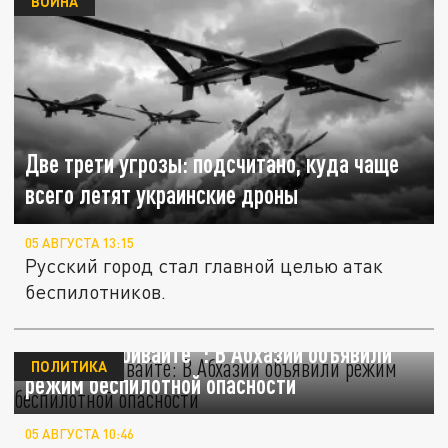
ВОЙНА
Две трети угрозы: подсчитано, куда чаще
всего летят украинские дроны
05 АВГУСТА 13:15
Русский город стал главной целью атак
беспилотников.
"Сами не сбивайте": В Абхазии объявили
ПОЛИТИКА
режим беспилотной опасности
05 АВГУСТА 10:46